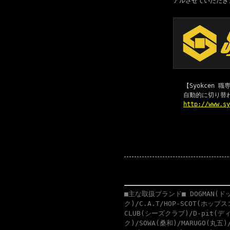
アルさせていただき
【Syokcen
自動的に切り替
http://www.s
■主な取扱ブランド■ DOGMAN(ドッ
ク)/C.A.T/HOP-SCOT(ホップ
CLUB(シーズクラブ)/D-pit(ディ
ク)/SOWA(桑和)/MARUGO(丸五