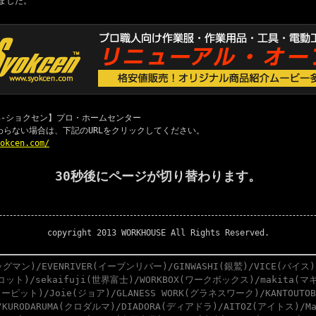
ました。
 職専-ショクセン】プロ・ホームセンター
わらない場合は、下記のURLをクリックしてください。
yokcen.com/
30秒後にページが切り替わります。
copyright 2013 WORKHOUSE All Rights Reserved.
グマン)/EVENRIVER(イーブンリバー)/GINWASHI(銀鷲)/VICE(バイス)
スコット)/sekaifuji(世界富士)/WORKBOX(ワークボックス)/makita(マキ
ーピット)/Joie(ジョア)/GLANESS WORK(グラネスワーク)/KANTOUTO
)/KURODARUMA(クロダルマ)/DIADORA(ディアドラ)/AITOZ(アイトス)/M