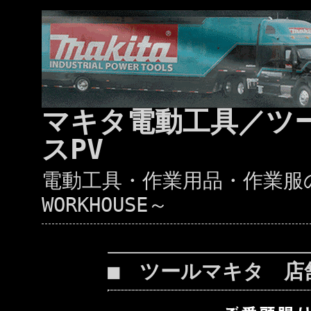
マキタ電動工具／ツ
スPV
電動工具・作業用品・作業服の通
WORKHOUSE～
■ ツールマキタ 店