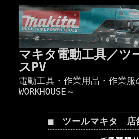
マキタ電動工具／ツ
スPV
電動工具・作業用品・作業服の通
WORKHOUSE～
■ ツールマキタ 店