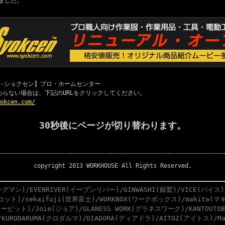
ました。
 職専-ショクセン】プロ・ホームセンター
わらない場合は、下記のURLをクリックしてください。
yokcen.com/
30秒後にページが切り替わります。
copyright 2013 WORKHOUSE All Rights Reserved.
グマン)/EVENRIVER(イーブンリバー)/GINWASHI(銀鷲)/VICE(バイス)
スコット)/sekaifuji(世界富士)/WORKBOX(ワークボックス)/makita(マキ
ーピット)/Joie(ジョア)/GLANESS WORK(グラネスワーク)/KANTOUTO
)/KURODARUMA(クロダルマ)/DIADORA(ディアドラ)/AITOZ(アイトス)/M