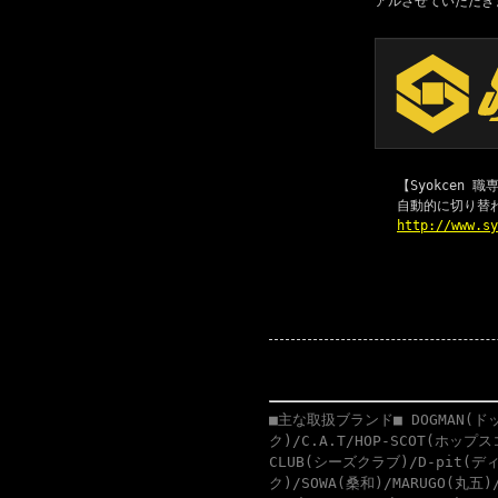
アルさせていただき
【Syokcen
自動的に切り替
http://www.s
■主な取扱ブランド■ DOGMAN(ドッ
ク)/C.A.T/HOP-SCOT(ホップ
CLUB(シーズクラブ)/D-pit(ディ
ク)/SOWA(桑和)/MARUGO(丸五