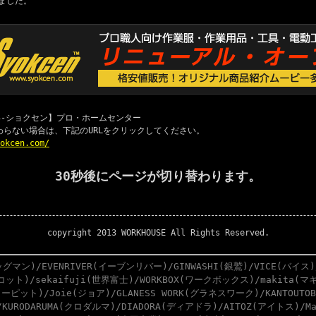
ました。
 職専-ショクセン】プロ・ホームセンター
わらない場合は、下記のURLをクリックしてください。
yokcen.com/
30秒後にページが切り替わります。
copyright 2013 WORKHOUSE All Rights Reserved.
グマン)/EVENRIVER(イーブンリバー)/GINWASHI(銀鷲)/VICE(バイス)
スコット)/sekaifuji(世界富士)/WORKBOX(ワークボックス)/makita(マキ
ーピット)/Joie(ジョア)/GLANESS WORK(グラネスワーク)/KANTOUTO
)/KURODARUMA(クロダルマ)/DIADORA(ディアドラ)/AITOZ(アイトス)/M