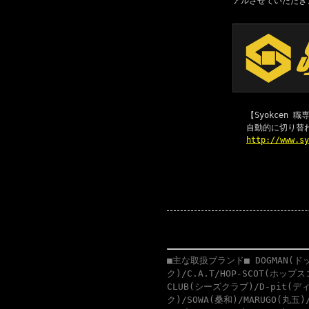
アルさせていただき
【Syokcen
自動的に切り替
http://www.s
■主な取扱ブランド■ DOGMAN(ドッ
ク)/C.A.T/HOP-SCOT(ホップ
CLUB(シーズクラブ)/D-pit(ディ
ク)/SOWA(桑和)/MARUGO(丸五