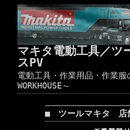
マキタ電動工具／ツ
スPV
電動工具・作業用品・作業服の通
WORKHOUSE～
■ ツールマキタ 店