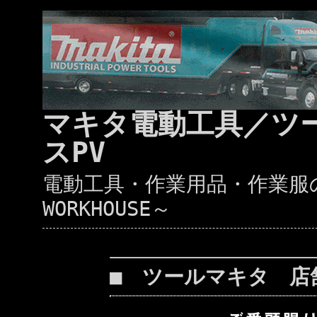
マキタ電動工具／ツ
スPV
電動工具・作業用品・作業服の通
WORKHOUSE～
■ ツールマキタ 店