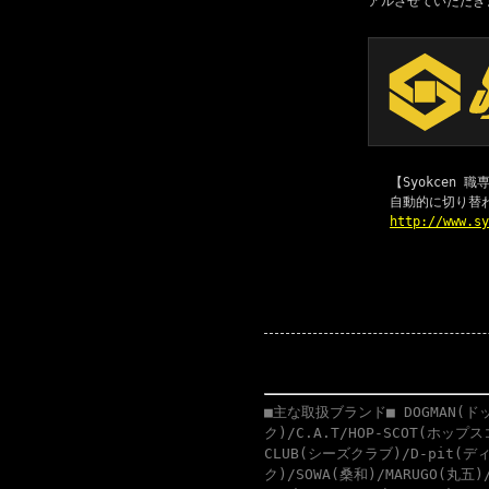
アルさせていただき
【Syokcen
自動的に切り替
http://www.s
■主な取扱ブランド■ DOGMAN(ドッ
ク)/C.A.T/HOP-SCOT(ホップ
CLUB(シーズクラブ)/D-pit(ディ
ク)/SOWA(桑和)/MARUGO(丸五