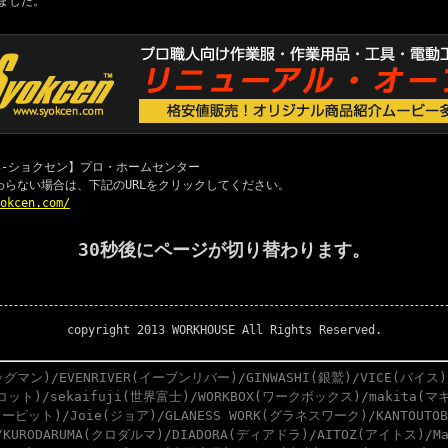
ました。
 職専-ショクセン】プロ・ホームセンター
わらない場合は、下記のURLをクリックしてください。
yokcen.com/
30秒後にページが切り替わります。
copyright 2013 WORKHOUSE All Rights Reserved.
グマン)/EVENRIVER(イーブンリバー)/GINWASHI(銀鷲)/VICE(バイス)
スコット)/sekaifuji(世界富士)/WORKBOX(ワークボックス)/makita(マキ
ーピット)/Joie(ジョア)/GLANESS WORK(グラネスワーク)/KANTOUTO
)/KURODARUMA(クロダルマ)/DIADORA(ディアドラ)/AITOZ(アイトス)/M