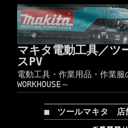
マキタ電動工具／ツ
スPV
電動工具・作業用品・作業服の通
WORKHOUSE～
■ ツールマキタ 店