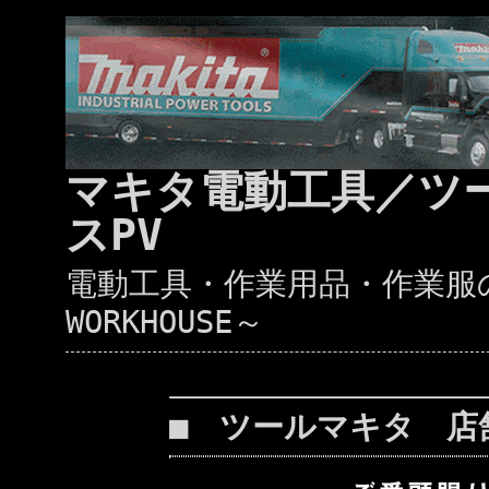
マキタ電動工具／ツ
スPV
電動工具・作業用品・作業服の通
WORKHOUSE～
■ ツールマキタ 店