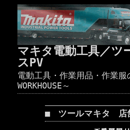
マキタ電動工具／ツ
スPV
電動工具・作業用品・作業服の通
WORKHOUSE～
■ ツールマキタ 店