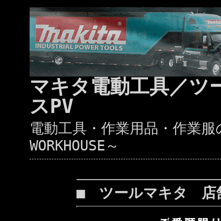
マキタ電動工具／ツ
スPV
電動工具・作業用品・作業服の通
WORKHOUSE～
■ ツールマキタ 店