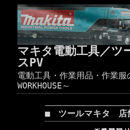
マキタ電動工具／ツ
スPV
電動工具・作業用品・作業服の通
WORKHOUSE～
■ ツールマキタ 店