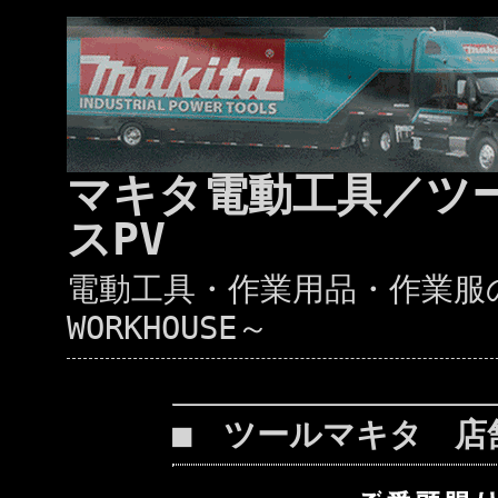
マキタ電動工具／ツ
スPV
電動工具・作業用品・作業服の通
WORKHOUSE～
■ ツールマキタ 店