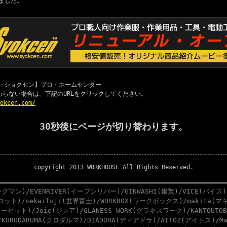
ました。
 職専-ショクセン】プロ・ホームセンター
わらない場合は、下記のURLをクリックしてください。
yokcen.com/
30秒後にページが切り替わります。
copyright 2013 WORKHOUSE All Rights Reserved.
グマン)/EVENRIVER(イーブンリバー)/GINWASHI(銀鷲)/VICE(バイス)
スコット)/sekaifuji(世界富士)/WORKBOX(ワークボックス)/makita(マキ
ーピット)/Joie(ジョア)/GLANESS WORK(グラネスワーク)/KANTOUTO
)/KURODARUMA(クロダルマ)/DIADORA(ディアドラ)/AITOZ(アイトス)/M