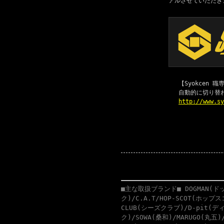
アルさせていただき
【Syokcen
自動的に切り替
http://www.s
■主な取扱ブランド■ DOGMAN(ドッ
ク)/C.A.T/HOP-SCOT(ホップ
CLUB(シーズクラブ)/D-pit(ディ
ク)/SOWA(桑和)/MARUGO(丸五