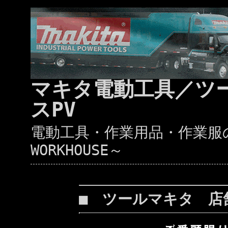
マキタ電動工具／ツ
スPV
電動工具・作業用品・作業服の通
WORKHOUSE～
■ ツールマキタ 店