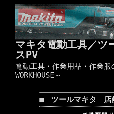
マキタ電動工具／ツ
スPV
電動工具・作業用品・作業服の通
WORKHOUSE～
■ ツールマキタ 店