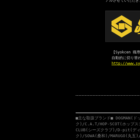
アルさせていただき
【Syokcen
自動的に切り替
http://www.s
■主な取扱ブランド■ DOGMAN(ドッ
ク)/C.A.T/HOP-SCOT(ホップ
CLUB(シーズクラブ)/D-pit(ディ
ク)/SOWA(桑和)/MARUGO(丸五