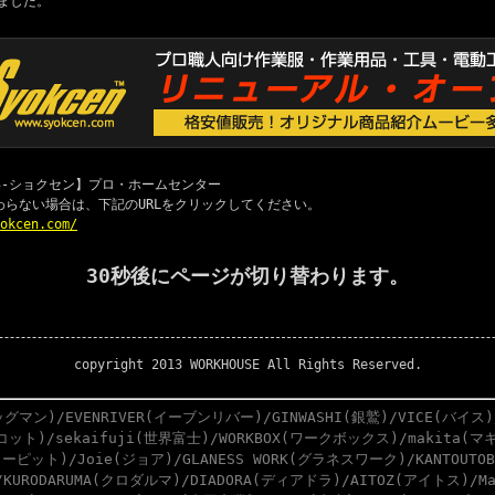
ました。
 職専-ショクセン】プロ・ホームセンター
わらない場合は、下記のURLをクリックしてください。
yokcen.com/
30秒後にページが切り替わります。
copyright 2013 WORKHOUSE All Rights Reserved.
グマン)/EVENRIVER(イーブンリバー)/GINWASHI(銀鷲)/VICE(バイス)
スコット)/sekaifuji(世界富士)/WORKBOX(ワークボックス)/makita(マキ
ーピット)/Joie(ジョア)/GLANESS WORK(グラネスワーク)/KANTOUTO
)/KURODARUMA(クロダルマ)/DIADORA(ディアドラ)/AITOZ(アイトス)/M