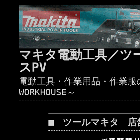
マキタ電動工具／ツ
スPV
電動工具・作業用品・作業服の通
WORKHOUSE～
■ ツールマキタ 店