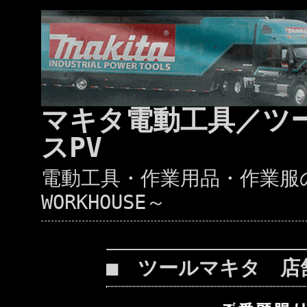
マキタ電動工具／ツ
スPV
電動工具・作業用品・作業服の通
WORKHOUSE～
■ ツールマキタ 店