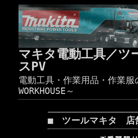
マキタ電動工具／ツ
スPV
電動工具・作業用品・作業服の通
WORKHOUSE～
■ ツールマキタ 店