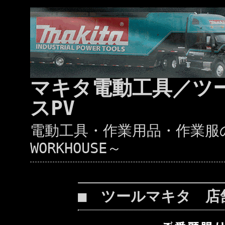
マキタ電動工具／ツ
スPV
電動工具・作業用品・作業服の通
WORKHOUSE～
■ ツールマキタ 店