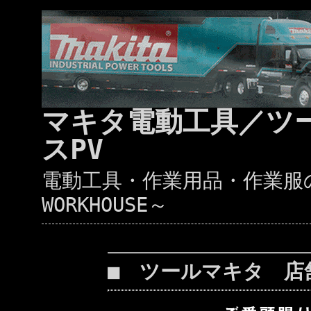
マキタ電動工具／ツ
スPV
電動工具・作業用品・作業服の通
WORKHOUSE～
■ ツールマキタ 店