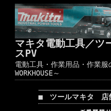
マキタ電動工具／ツ
スPV
電動工具・作業用品・作業服の通
WORKHOUSE～
■ ツールマキタ 店