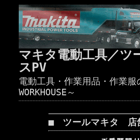
マキタ電動工具／ツ
スPV
電動工具・作業用品・作業服の通
WORKHOUSE～
■ ツールマキタ 店