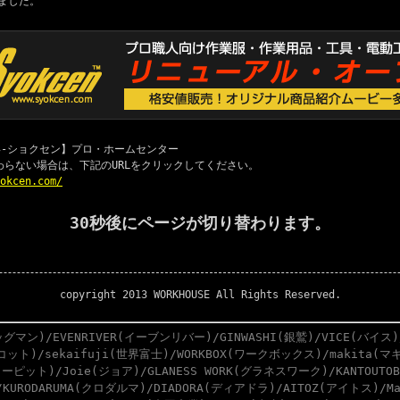
ました。
 職専-ショクセン】プロ・ホームセンター
わらない場合は、下記のURLをクリックしてください。
yokcen.com/
30秒後にページが切り替わります。
copyright 2013 WORKHOUSE All Rights Reserved.
グマン)/EVENRIVER(イーブンリバー)/GINWASHI(銀鷲)/VICE(バイス)
スコット)/sekaifuji(世界富士)/WORKBOX(ワークボックス)/makita(マキ
ーピット)/Joie(ジョア)/GLANESS WORK(グラネスワーク)/KANTOUTO
)/KURODARUMA(クロダルマ)/DIADORA(ディアドラ)/AITOZ(アイトス)/M