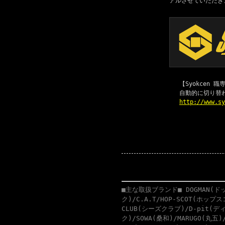
アルさせていただき
【Syokcen
自動的に切り替
http://www.s
■主な取扱ブランド■ DOGMAN(ドッ
ク)/C.A.T/HOP-SCOT(ホップ
CLUB(シーズクラブ)/D-pit(ディ
ク)/SOWA(桑和)/MARUGO(丸五