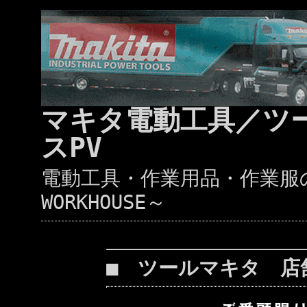
マキタ電動工具／ツ
スPV
電動工具・作業用品・作業服の通
WORKHOUSE～
■ ツールマキタ 店