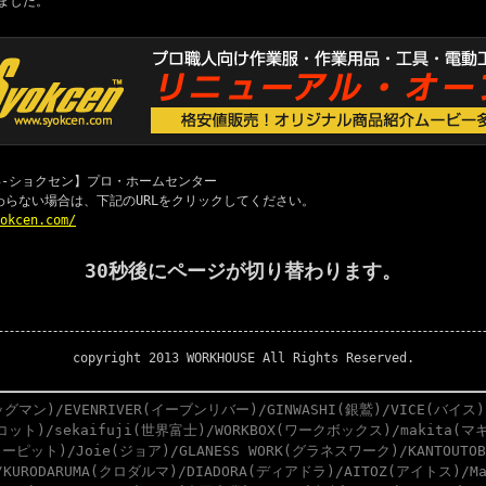
ました。
 職専-ショクセン】プロ・ホームセンター
わらない場合は、下記のURLをクリックしてください。
yokcen.com/
30秒後にページが切り替わります。
copyright 2013 WORKHOUSE All Rights Reserved.
グマン)/EVENRIVER(イーブンリバー)/GINWASHI(銀鷲)/VICE(バイス)
スコット)/sekaifuji(世界富士)/WORKBOX(ワークボックス)/makita(マキ
ーピット)/Joie(ジョア)/GLANESS WORK(グラネスワーク)/KANTOUTO
)/KURODARUMA(クロダルマ)/DIADORA(ディアドラ)/AITOZ(アイトス)/M