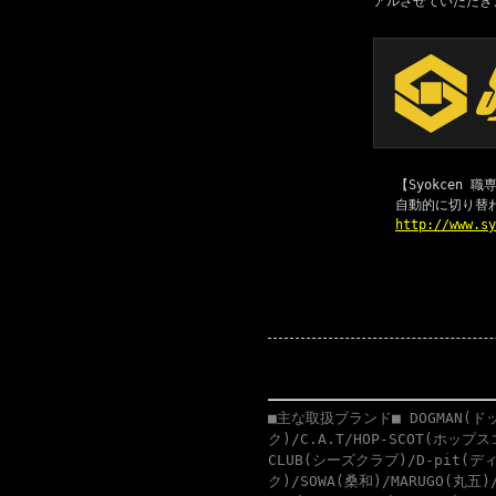
アルさせていただき
【Syokcen
自動的に切り替
http://www.s
■主な取扱ブランド■ DOGMAN(ドッ
ク)/C.A.T/HOP-SCOT(ホップ
CLUB(シーズクラブ)/D-pit(ディ
ク)/SOWA(桑和)/MARUGO(丸五