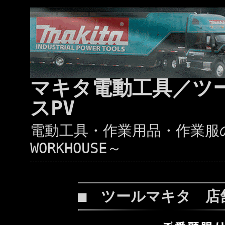
マキタ電動工具／ツ
スPV
電動工具・作業用品・作業服の通
WORKHOUSE～
■ ツールマキタ 店