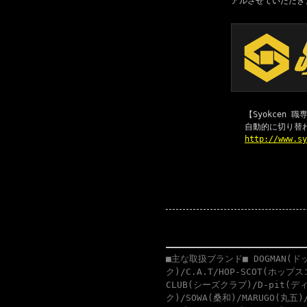
アルさせていただき
【Syokcen
自動的に切り替
http://www.s
■主な取扱ブランド■ DOGMAN(ドッ
ク)/C.A.T/HOP-SCOT(ホップ
CLUB(シーズクラブ)/D-pit(ディ
ク)/SOWA(桑和)/MARUGO(丸五