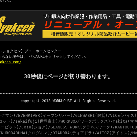
ました。
 職専-ショクセン】プロ・ホームセンター
わらない場合は、下記のURLをクリックしてください。
yokcen.com/
30秒後にページが切り替わります。
copyright 2013 WORKHOUSE All Rights Reserved.
グマン)/EVENRIVER(イーブンリバー)/GINWASHI(銀鷲)/VICE(バイス)
スコット)/sekaifuji(世界富士)/WORKBOX(ワークボックス)/makita(マキ
ーピット)/Joie(ジョア)/GLANESS WORK(グラネスワーク)/KANTOUTO
)/KURODARUMA(クロダルマ)/DIADORA(ディアドラ)/AITOZ(アイトス)/M