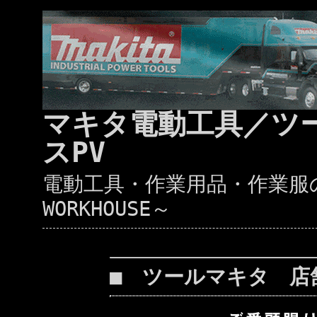
マキタ電動工具／ツ
スPV
電動工具・作業用品・作業服の通
WORKHOUSE～
■ ツールマキタ 店