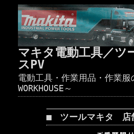
マキタ電動工具／ツ
スPV
電動工具・作業用品・作業服の通
WORKHOUSE～
■ ツールマキタ 店