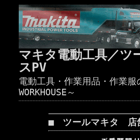
マキタ電動工具／ツ
スPV
電動工具・作業用品・作業服の通
WORKHOUSE～
■ ツールマキタ 店