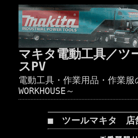
マキタ電動工具／ツ
スPV
電動工具・作業用品・作業服の通
WORKHOUSE～
■ ツールマキタ 店