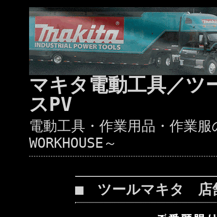
マキタ電動工具／ツ
スPV
電動工具・作業用品・作業服の通
WORKHOUSE～
■ ツールマキタ 店