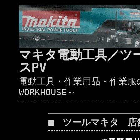
マキタ電動工具／ツ
スPV
電動工具・作業用品・作業服の通
WORKHOUSE～
■ ツールマキタ 店