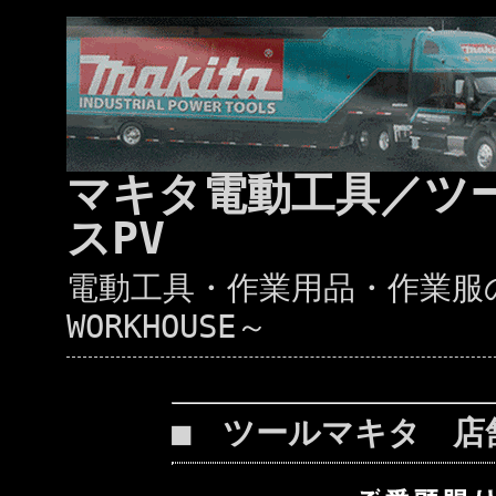
マキタ電動工具／ツ
スPV
電動工具・作業用品・作業服の通
WORKHOUSE～
■ ツールマキタ 店