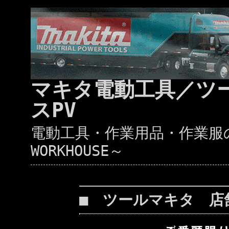
マキタ電動工具／ツ
スPV
電動工具・作業用品・作業服の通
WORKHOUSE～
■ ツールマキタ 店