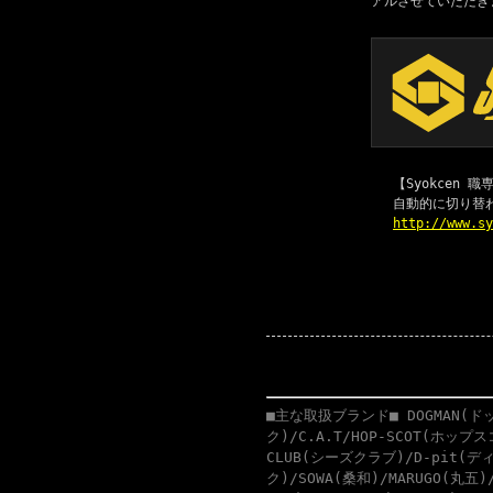
アルさせていただき
【Syokcen
自動的に切り替
http://www.s
■主な取扱ブランド■ DOGMAN(ドッ
ク)/C.A.T/HOP-SCOT(ホップ
CLUB(シーズクラブ)/D-pit(ディ
ク)/SOWA(桑和)/MARUGO(丸五