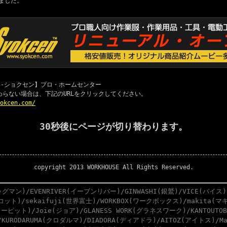
ました。
 職専-ショクセン】プロ・ホームセンター
わらない場合は、下記のURLをクリックしてください。
yokcen.com/
30秒後にページが切り替わります。
copyright 2013 WORKHOUSE All Rights Reserved.
グマン)/EVENRIVER(イーブンリバー)/GINWASHI(銀鷲)/VICE(バイス)
スコット)/sekaifuji(世界富士)/WORKBOX(ワークボックス)/makita(マキ
ーピット)/Joie(ジョア)/GLANESS WORK(グラネスワーク)/KANTOUTO
)/KURODARUMA(クロダルマ)/DIADORA(ディアドラ)/AITOZ(アイトス)/M